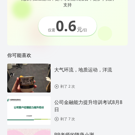
支持
0.6
元
仅需
/日
你可能喜欢
大气环流，地质运动，洋流
剥了 2 次
公司金融能力提升培训考试8月8
日
剥了 7 次
RR老师的隋唐小测