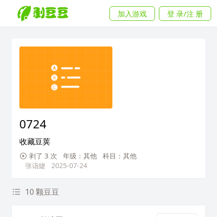
加入游戏
登 录/注 册
0724
收藏豆荚
剥了 3 次
年级：其他
科目：其他
张诣婕
2025-07-24
10 颗豆豆