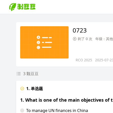
0723
剥了 0 次
年级：其他
RCO 2025
2025-07-2
3 颗豆豆
1. 单选题
1. What is one of the main objectives o
To manage UN finances in China