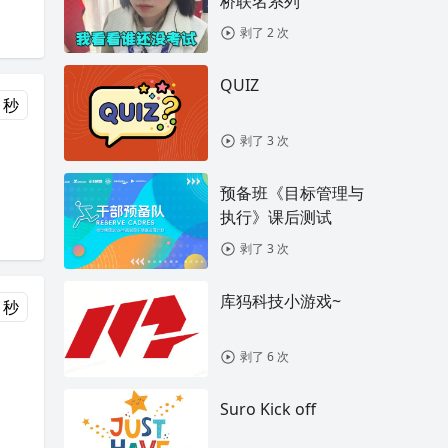
桥联名系列
剥了 2 次
QUIZ
 秒
剥了 3 次
预备班《目标管理与
执行》课后测试
剥了 3 次
库犸科技小游戏~
 秒
剥了 6 次
Suro Kick off