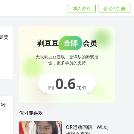
加入游戏
登 录/注 册
豆荚
剥豆豆
金牌
会员
无限剥豆豆游戏，更详尽的游戏报
告，更多学员的支持
0.6
元
仅需
/日
 秒
你可能喜欢
OR运动回朝、WL剑