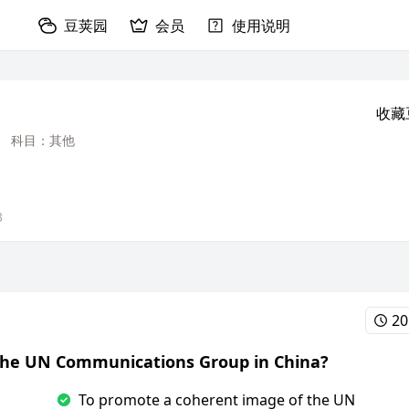
豆荚园
会员
使用说明
收藏
科目：其他
3
20
f the UN Communications Group in China?
To promote a coherent image of the UN