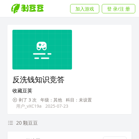
加入游戏
登 录/注 册
反洗钱知识竞答
收藏豆荚
剥了 3 次
年级：其他
科目：未设置
用户_vXC19a
2025-07-23
20 颗豆豆