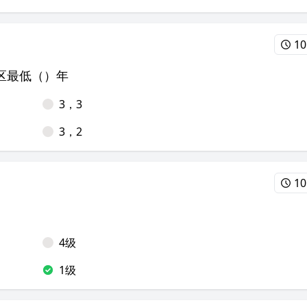
10
区最低（）年
3，3
3，2
10
4级
1级