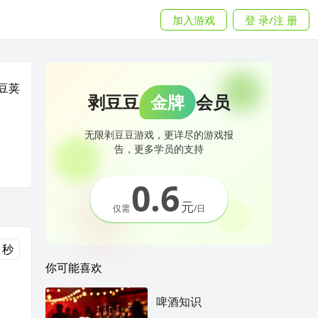
加入游戏
登 录/注 册
豆荚
剥豆豆
金牌
会员
无限剥豆豆游戏，更详尽的游戏报
告，更多学员的支持
0.6
元
仅需
/日
 秒
你可能喜欢
啤酒知识