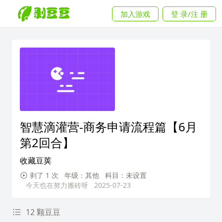
加入游戏
登 录/注 册
智慧滴灌营-商务申请流程篇【6月
第2回合】
收藏豆荚
剥了 1 次
年级：其他
科目：未设置
今天也在努力搬砖呀
2025-07-23
12 颗豆豆