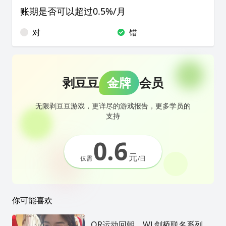
账期是否可以超过0.5%/月
对
错
剥豆豆
金牌
会员
无限剥豆豆游戏，更详尽的游戏报告，更多学员的
支持
0.6
元
仅需
/日
你可能喜欢
OR运动回朝、WL剑桥联名系列