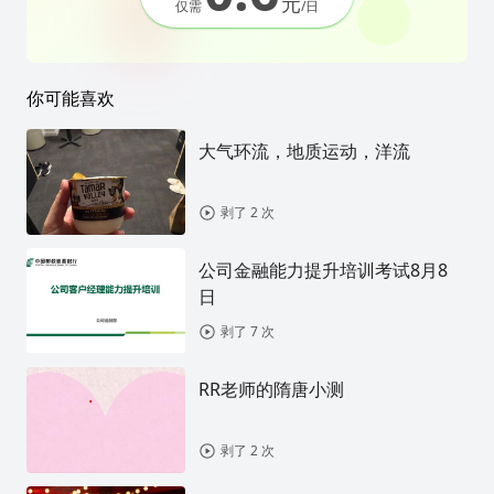
元
仅需
/日
你可能喜欢
大气环流，地质运动，洋流
剥了 2 次
公司金融能力提升培训考试8月8
日
剥了 7 次
RR老师的隋唐小测
剥了 2 次