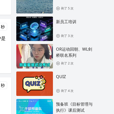
剥了 5 次
新员工培训
 秒
剥了 3 次
户是
OR运动回朝、WL剑
桥联名系列
剥了 2 次
QUIZ
 秒
剥了 4 次
预备班《目标管理与
执行》课后测试