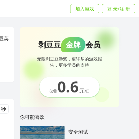
加入游戏
登 录/注 册
豆荚
剥豆豆
金牌
会员
无限剥豆豆游戏，更详尽的游戏报
告，更多学员的支持
0.6
元
仅需
/日
 秒
你可能喜欢
安全测试