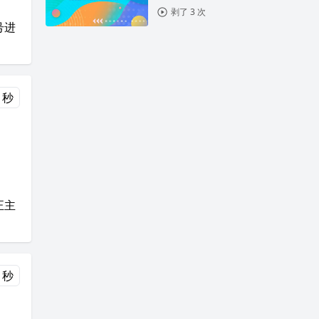
剥了 3 次
号进
 秒
正主
 秒