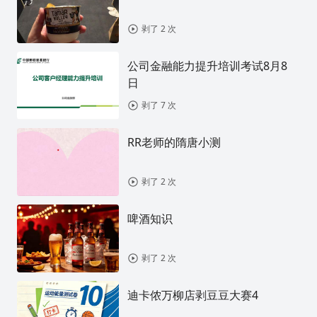
剥了 2 次
公司金融能力提升培训考试8月8
日
剥了 7 次
RR老师的隋唐小测
剥了 2 次
啤酒知识
剥了 2 次
迪卡侬万柳店剥豆豆大赛4