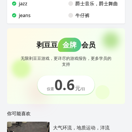
jazz
爵士音乐，爵士舞曲
jeans
牛仔裤
剥豆豆
金牌
会员
无限剥豆豆游戏，更详尽的游戏报告，更多学员的
支持
0.6
元
仅需
/日
你可能喜欢
大气环流，地质运动，洋流