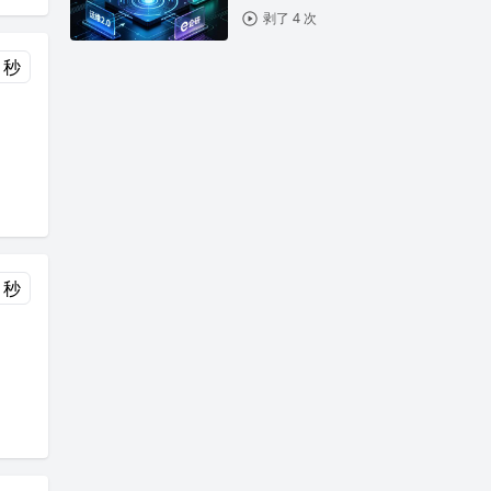
剥了 4 次
 秒
 秒