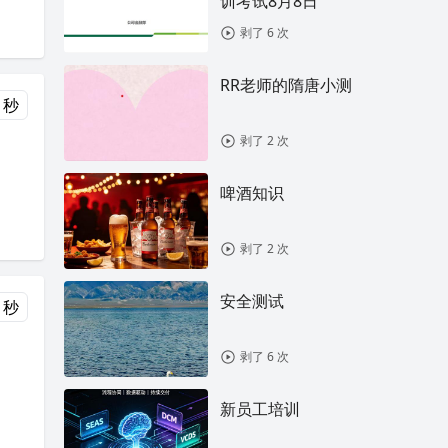
训考试8月8日
剥了 6 次
RR老师的隋唐小测
 秒
剥了 2 次
啤酒知识
剥了 2 次
安全测试
 秒
剥了 6 次
新员工培训