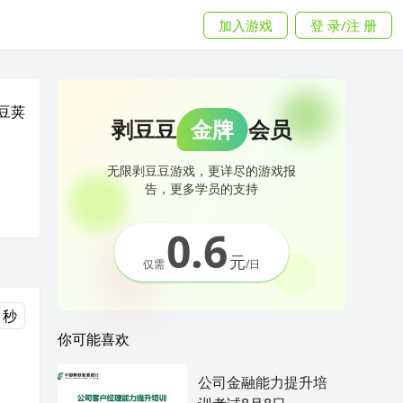
加入游戏
登 录/注 册
豆荚
剥豆豆
金牌
会员
无限剥豆豆游戏，更详尽的游戏报
告，更多学员的支持
0.6
元
仅需
/日
 秒
你可能喜欢
公司金融能力提升培