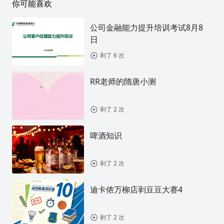
你可能喜欢
公司金融能力提升培训考试8月8
日
剥了 6 次
RR老师的隋唐小测
剥了 2 次
啤酒知识
剥了 2 次
迪卡侬万柳店剥豆豆大赛4
剥了 2 次