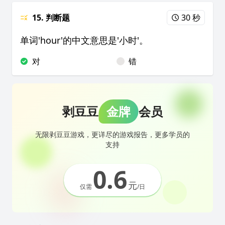
15. 判断题
30 秒
单词'hour'的中文意思是'小时'。
对
错
剥豆豆
金牌
会员
无限剥豆豆游戏，更详尽的游戏报告，更多学员的
支持
0.6
元
仅需
/日