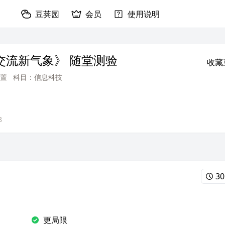
豆荚园
会员
使用说明
交流新气象》 随堂测验
收藏
置
科目：信息科技
8
30
更局限