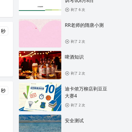
训考试8月8日
剥了 6 次
RR老师的隋唐小测
 秒
剥了 2 次
啤酒知识
剥了 2 次
迪卡侬万柳店剥豆豆
 秒
大赛4
剥了 2 次
安全测试