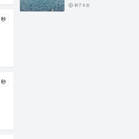
剥了 6 次
 秒
 秒