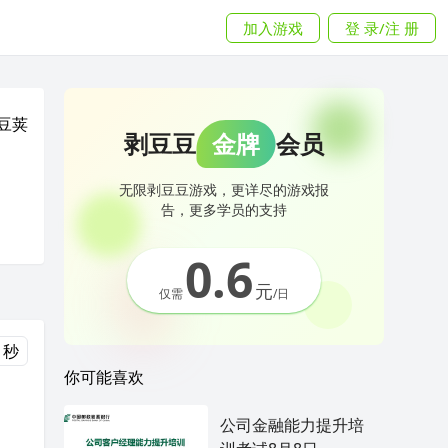
加入游戏
登 录/注 册
豆荚
剥豆豆
金牌
会员
无限剥豆豆游戏，更详尽的游戏报
告，更多学员的支持
0.6
元
仅需
/日
 秒
你可能喜欢
公司金融能力提升培