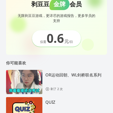
剥豆豆
金牌
会员
无限剥豆豆游戏，更详尽的游戏报告，更多学员的
支持
0.6
元
仅需
/日
你可能喜欢
OR运动回朝、WL剑桥联名系列
剥了 2 次
QUIZ