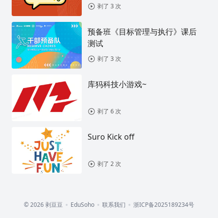
剥了 3 次
预备班《目标管理与执行》课后
测试
剥了 3 次
库犸科技小游戏~
剥了 6 次
Suro Kick off
剥了 2 次
© 2026 剥豆豆
EduSoho
联系我们
浙ICP备2025189234号