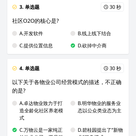
3. 单选题
30 秒
社区O2O的核心是?
A.开发软件
B.线上线下结合
C.提供位置信息
D.砍掉中介商
4. 单选题
30 秒
以下关于各物业公司经营模式的描述，不正确
的是?
A.卓达物业致力于打
B.明华物业的服务业
造全龄化社区养老模
态以公众类业态为主
式
C.万物云是一家纯正
D.碧桂园提出了“新物