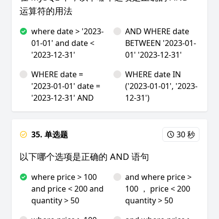
运算符的用法
where date > '2023-
AND WHERE date
01-01' and date <
BETWEEN '2023-01-
'2023-12-31'
01' '2023-12-31'
WHERE date =
WHERE date IN
'2023-01-01' date =
('2023-01-01', '2023-
'2023-12-31' AND
12-31')
35. 单选题
30 秒
以下哪个选项是正确的 AND 语句
where price > 100
and where price >
and price < 200 and
100 ， price < 200
quantity > 50
quantity > 50