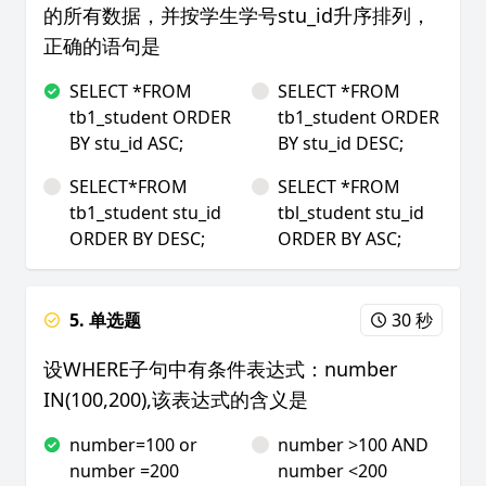
的所有数据，并按学生学号stu_id升序排列，
正确的语句是
SELECT *FROM
SELECT *FROM
tb1_student ORDER
tb1_student ORDER
BY stu_id ASC;
BY stu_id DESC;
SELECT*FROM
SELECT *FROM
tb1_student stu_id
tbl_student stu_id
ORDER BY DESC;
ORDER BY ASC;
5. 单选题
30 秒
设WHERE子句中有条件表达式：number
IN(100,200),该表达式的含义是
number=100 or
number >100 AND
number =200
number <200