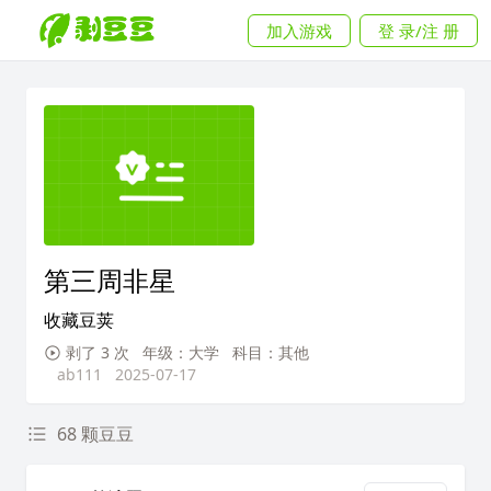
加入游戏
登 录/注 册
第三周非星
收藏豆荚
剥了 3 次
年级：大学
科目：其他
ab111
2025-07-17
68 颗豆豆