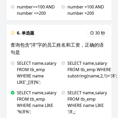
number>=100 AND
number =100 AND
number <=200
number =200
6. 单选题
30 秒
查询包含“洋”字的员工姓名和工资，正确的语
句是
SELECT name,salary
SELECT name,salary
FROM tb_emp
FROM tb_emp WHERE
WHERE name
substring(name,2,1)='洋';
LIKE'_[洋]%';
SELECT name,salary
SELECT name,salary
FROM tb_emp
FROM tb_emp
WHERE name LIKE
WHERE name LIKE
'%洋%';
'洋_;