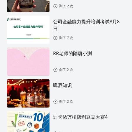
剥了 2 次
公司金融能力提升培训考试8月8
日
剥了 7 次
RR老师的隋唐小测
剥了 2 次
啤酒知识
剥了 2 次
迪卡侬万柳店剥豆豆大赛4