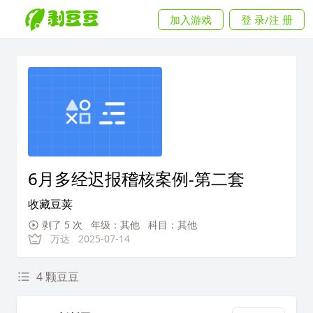
加入游戏
登 录/注 册
6月多经迟报稽核案例-第二套
收藏豆荚
剥了 5 次
年级：其他
科目：其他
万达
2025-07-14
4 颗豆豆