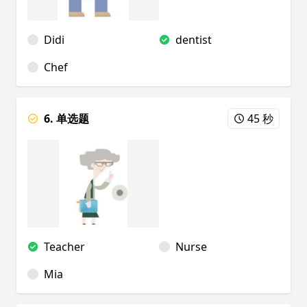
Didi
dentist
Chef
6. 单选题
45 秒
Teacher
Nurse
Mia