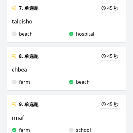
7. 单选题
45 秒
talpisho
beach
hospital
8. 单选题
45 秒
chbea
farm
beach
9. 单选题
45 秒
rmaf
farm
school