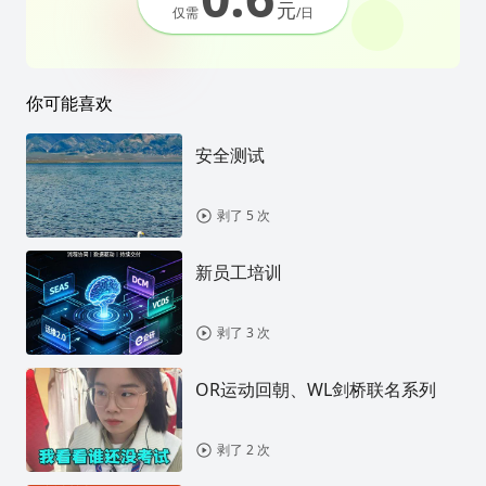
元
仅需
/日
你可能喜欢
安全测试
剥了 5 次
新员工培训
剥了 3 次
OR运动回朝、WL剑桥联名系列
剥了 2 次