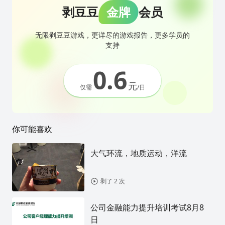
剥豆豆
金牌
会员
无限剥豆豆游戏，更详尽的游戏报告，更多学员的
支持
0.6
元
仅需
/日
你可能喜欢
大气环流，地质运动，洋流
剥了 2 次
公司金融能力提升培训考试8月8
日