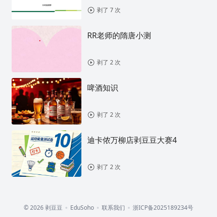
剥了 7 次
RR老师的隋唐小测
剥了 2 次
啤酒知识
剥了 2 次
迪卡侬万柳店剥豆豆大赛4
剥了 2 次
© 2026 剥豆豆
EduSoho
联系我们
浙ICP备2025189234号