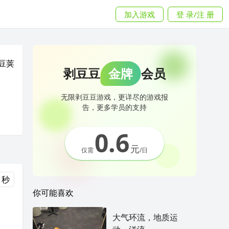
加入游戏
登 录/注 册
豆荚
剥豆豆
金牌
会员
无限剥豆豆游戏，更详尽的游戏报
告，更多学员的支持
0.6
元
仅需
/日
 秒
你可能喜欢
大气环流，地质运