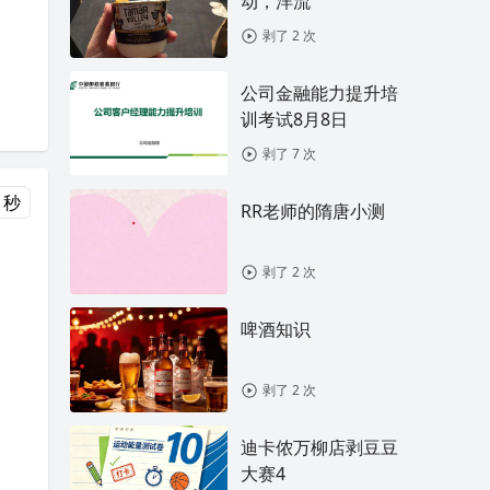
动，洋流
剥了 2 次
公司金融能力提升培
训考试8月8日
剥了 7 次
 秒
RR老师的隋唐小测
剥了 2 次
啤酒知识
剥了 2 次
迪卡侬万柳店剥豆豆
大赛4