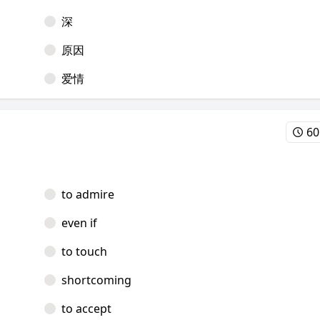
深
原因
爱情
60
to admire
even if
to touch
shortcoming
to accept