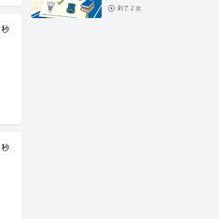
剥了 2 次
 秒
 秒