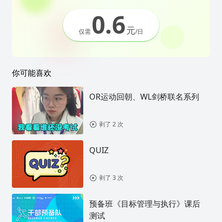
0.6
元
仅需
/日
你可能喜欢
OR运动回朝、WL剑桥联名系列
剥了 2 次
QUIZ
剥了 3 次
预备班《目标管理与执行》课后
测试