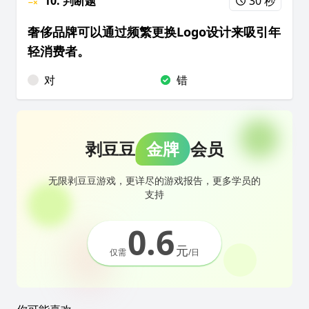
10. 判断题
30 秒
奢侈品牌可以通过频繁更换Logo设计来吸引年
轻消费者。
对
错
剥豆豆
金牌
会员
无限剥豆豆游戏，更详尽的游戏报告，更多学员的
支持
0.6
元
仅需
/日