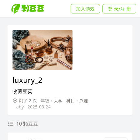
加入游戏
登 录/注 册
luxury_2
收藏豆荚
剥了 2 次
年级：大学
科目：兴趣
aby
2025-03-24
10 颗豆豆