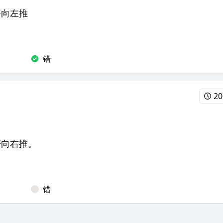
杆向左推
错
20
杆向右推。
错