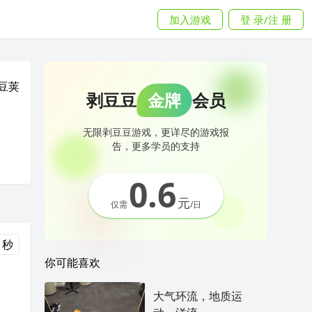
加入游戏
登 录/注 册
豆荚
剥豆豆
金牌
会员
无限剥豆豆游戏，更详尽的游戏报
告，更多学员的支持
0.6
元
仅需
/日
 秒
你可能喜欢
大气环流，地质运