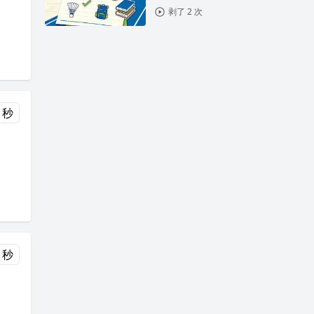
剥了 2 次
 秒
 秒