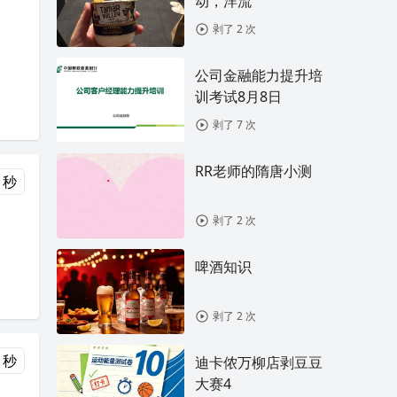
动，洋流
剥了 2 次
公司金融能力提升培
训考试8月8日
剥了 7 次
RR老师的隋唐小测
 秒
剥了 2 次
啤酒知识
剥了 2 次
 秒
迪卡侬万柳店剥豆豆
大赛4