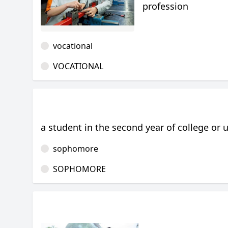
profession
vocational
VOCATIONAL
a student in the second year of college or u
sophomore
SOPHOMORE