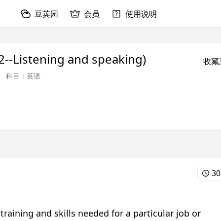
豆荚园
会员
使用说明
2--Listening and speaking)
收藏
科目：英语
30
raining and skills needed for a particular job or