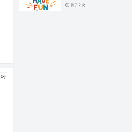
剥了 2 次
 秒