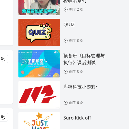
桥联名系列
剥了 2 次
QUIZ
剥了 3 次
预备班《目标管理与
 秒
执行》课后测试
剥了 3 次
库犸科技小游戏~
剥了 6 次
 秒
Suro Kick off