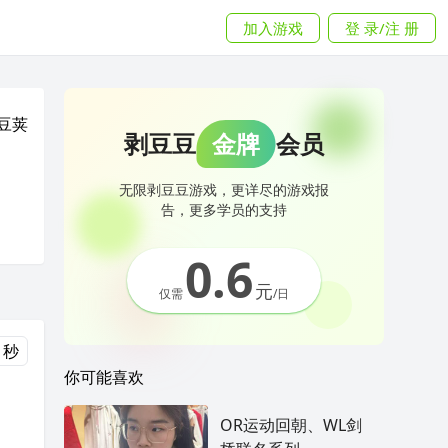
加入游戏
登 录/注 册
豆荚
剥豆豆
金牌
会员
无限剥豆豆游戏，更详尽的游戏报
告，更多学员的支持
0.6
元
仅需
/日
 秒
你可能喜欢
OR运动回朝、WL剑