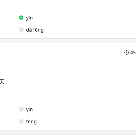
yīn
dà fēng
45
__天。
yīn
fēng