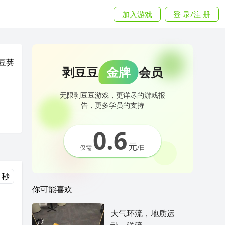
加入游戏
登 录/注 册
豆荚
剥豆豆
金牌
会员
无限剥豆豆游戏，更详尽的游戏报
告，更多学员的支持
0.6
元
仅需
/日
 秒
你可能喜欢
大气环流，地质运