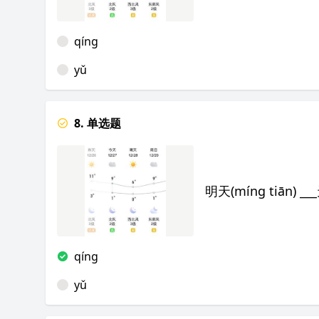
qíng
yǔ
8. 单选题
明天(míng tiān) _
qíng
yǔ