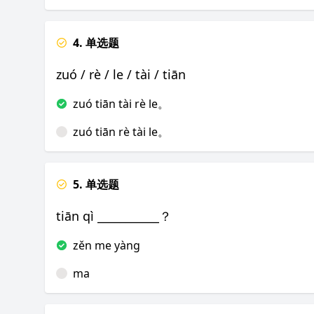
4. 单选题
zuó / rè / le / tài / tiān
zuó tiān tài rè le。
zuó tiān rè tài le。
5. 单选题
tiān qì ___________？
zěn me yàng
ma