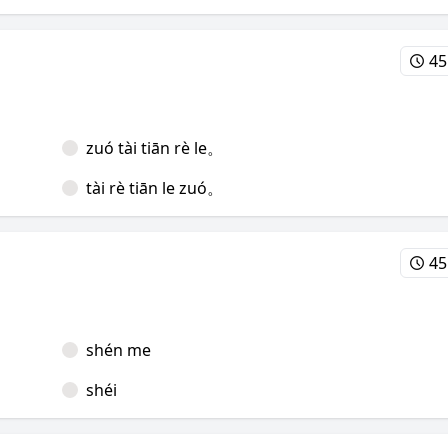
45
zuó tài tiān rè le。
tài rè tiān le zuó。
45
shén me
shéi