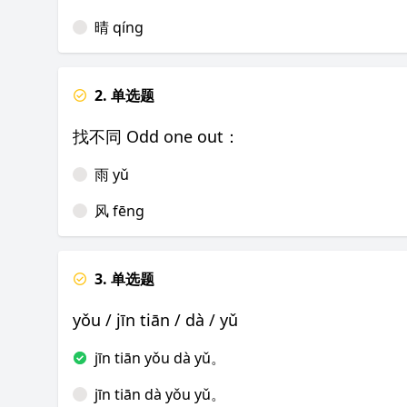
晴 qíng
2. 单选题
找不同 Odd one out：
雨 yǔ
风 fēng
3. 单选题
yǒu / jīn tiān / dà / yǔ
jīn tiān yǒu dà yǔ。
jīn tiān dà yǒu yǔ。