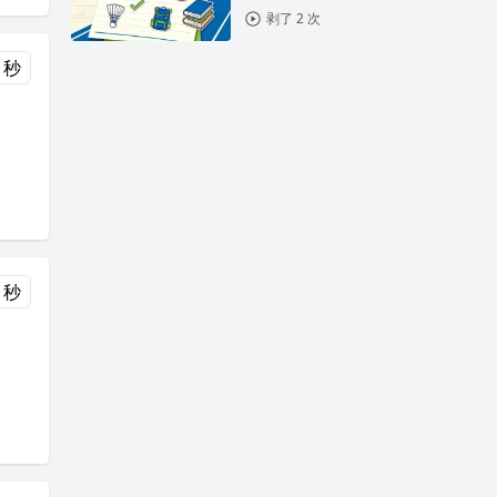
剥了 2 次
 秒
 秒