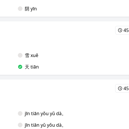
阴 yīn
45
雪 xuě
天 tiān
45
jīn tiān yǒu yǔ dà。
jīn tiān yǔ yǒu dà。