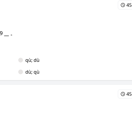
45
9 __ 。
qù; dù
dù; qù
45