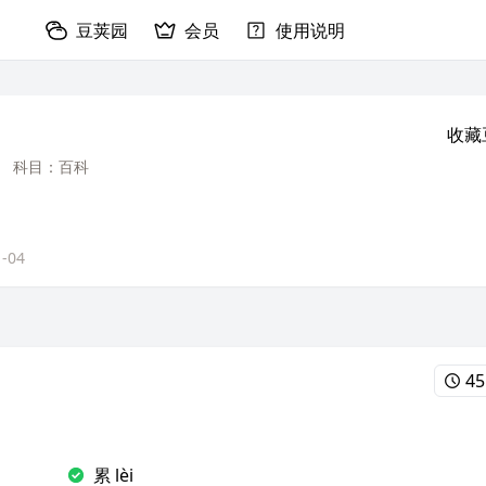
豆荚园
会员
使用说明
收藏
科目：百科
1-04
45
累 lèi