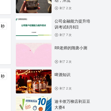
动，洋流
剥了 2 次
公司金融能力提升培
 秒
训考试8月8日
剥了 7 次
RR老师的隋唐小测
剥了 2 次
啤酒知识
 秒
剥了 2 次
迪卡侬万柳店剥豆豆
大赛4