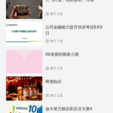
剥了 2 次
公司金融能力提升培训考试8月8
日
剥了 7 次
RR老师的隋唐小测
剥了 2 次
啤酒知识
剥了 2 次
迪卡侬万柳店剥豆豆大赛4