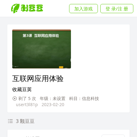
加入游戏
登 录/注 册
互联网应用体验
收藏豆荚
剥了 5 次
年级：未设置
科目：信息科技
usert3l81p
2023-02-20
3 颗豆豆