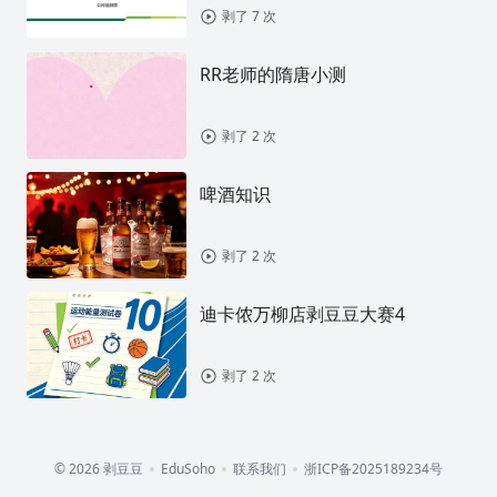
剥了 7 次
RR老师的隋唐小测
剥了 2 次
啤酒知识
剥了 2 次
迪卡侬万柳店剥豆豆大赛4
剥了 2 次
© 2026 剥豆豆
EduSoho
联系我们
浙ICP备2025189234号