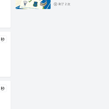
剥了 2 次
 秒
 秒