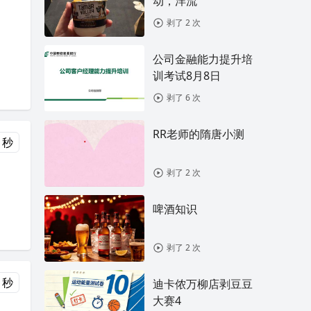
动，洋流
剥了 2 次
公司金融能力提升培
训考试8月8日
剥了 6 次
RR老师的隋唐小测
 秒
剥了 2 次
啤酒知识
剥了 2 次
 秒
迪卡侬万柳店剥豆豆
大赛4