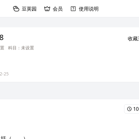
豆荚园
会员
使用说明
8
收藏
置
科目：未设置
2-25
10
包括（ ）。