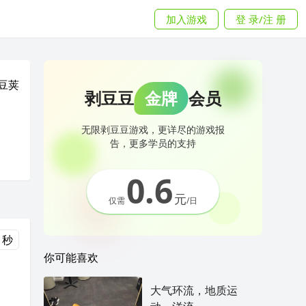
加入游戏
登 录/注 册
豆荚
剥豆豆
金牌
会员
无限剥豆豆游戏，更详尽的游戏报
告，更多学员的支持
0.6
元
仅需
/日
 秒
你可能喜欢
大气环流，地质运