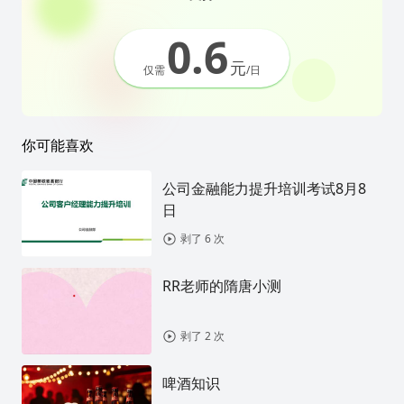
0.6
元
仅需
/日
你可能喜欢
公司金融能力提升培训考试8月8
日
剥了 6 次
RR老师的隋唐小测
剥了 2 次
啤酒知识