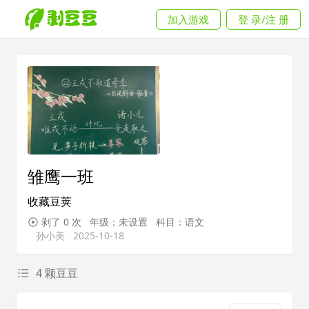
加入游戏
登 录/注 册
雏鹰一班
收藏豆荚
剥了 0 次
年级：未设置
科目：语文
孙小美
2025-10-18
4 颗豆豆