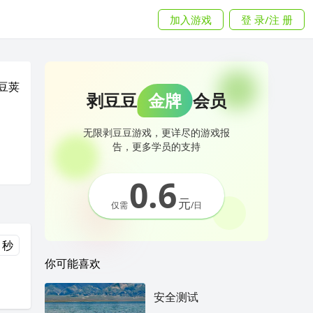
加入游戏
登 录/注 册
豆荚
剥豆豆
金牌
会员
无限剥豆豆游戏，更详尽的游戏报
告，更多学员的支持
0.6
元
仅需
/日
0 秒
你可能喜欢
安全测试