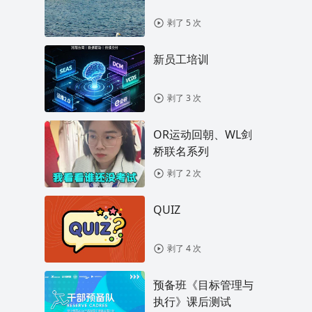
剥了 5 次
新员工培训
剥了 3 次
OR运动回朝、WL剑
桥联名系列
剥了 2 次
QUIZ
剥了 4 次
预备班《目标管理与
执行》课后测试