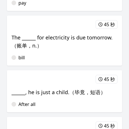
pay
45 秒
The ______ for electricity is due tomorrow.
（账单，n.）
bill
45 秒
______, he is just a child.（毕竟，短语）
After all
45 秒