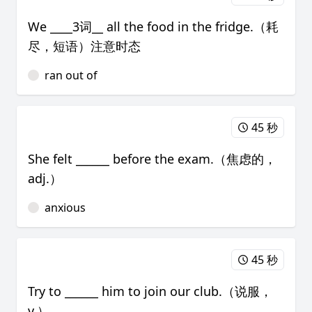
We ____3词__ all the food in the fridge.（耗
尽，短语）注意时态
ran out of
45 秒
She felt ______ before the exam.（焦虑的，
adj.）
anxious
45 秒
Try to ______ him to join our club.（说服，
v.）