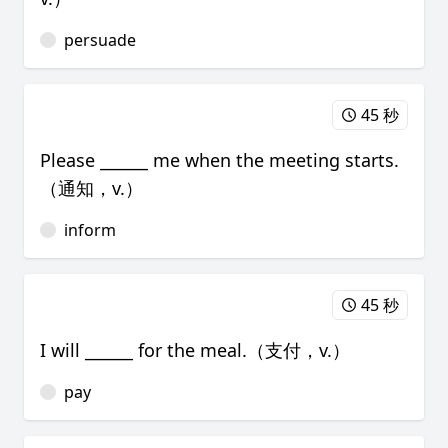
persuade
45 秒
Please ______ me when the meeting starts.
（通知，v.）
inform
45 秒
I will ______ for the meal.（支付，v.）
pay