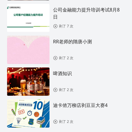
公司金融能力提升培训考试8月8
日
剥了 7 次
RR老师的隋唐小测
剥了 2 次
啤酒知识
剥了 2 次
迪卡侬万柳店剥豆豆大赛4
剥了 2 次