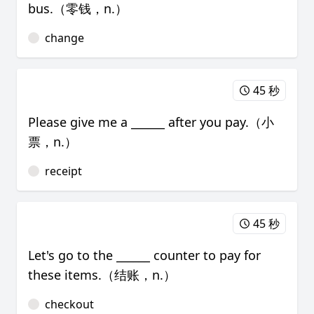
bus.（零钱，n.）
change
45 秒
Please give me a ______ after you pay.（小
票，n.）
receipt
45 秒
Let's go to the ______ counter to pay for
these items.（结账，n.）
checkout