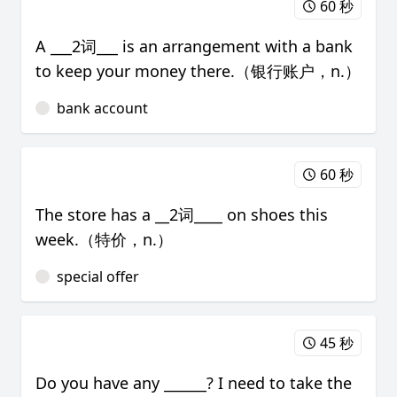
60 秒
A ___2词___ is an arrangement with a bank
to keep your money there.（银行账户，n.）
bank account
60 秒
The store has a __2词____ on shoes this
week.（特价，n.）
special offer
45 秒
Do you have any ______? I need to take the