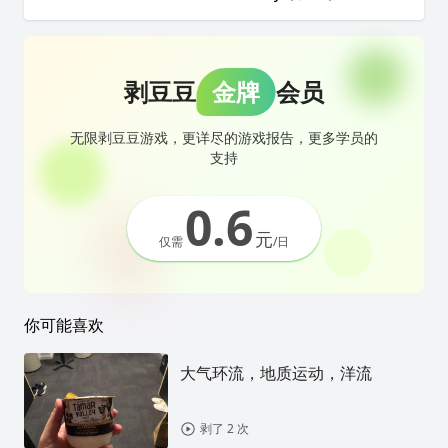
剥豆豆
金牌
会员
无限剥豆豆游戏，更详尽的游戏报告，更多学员的
支持
0.6
元
仅需
/日
你可能喜欢
大气环流，地质运动，洋流
剥了 2 次