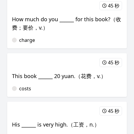
45 秒
How much do you ______ for this book?（收
费；要价，v.）
charge
45 秒
This book ______ 20 yuan.（花费，v.）
costs
45 秒
His ______ is very high.（工资，n.）